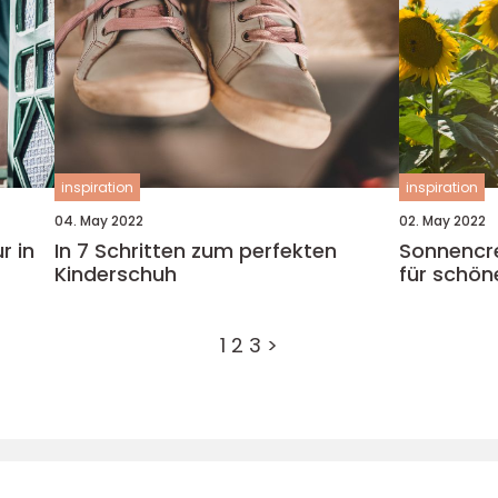
inspiration
inspiration
04. May 2022
02. May 2022
r in
In 7 Schritten zum perfekten
Sonnencr
Kinderschuh
für schön
1
2
3
>